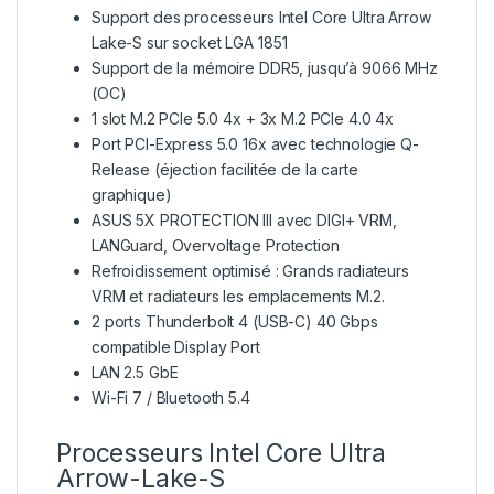
Support des processeurs Intel Core Ultra Arrow
Lake-S sur socket LGA 1851
Support de la mémoire DDR5, jusqu’à 9066 MHz
(OC)
1 slot M.2 PCIe 5.0 4x + 3x M.2 PCIe 4.0 4x
Port PCI-Express 5.0 16x avec technologie Q-
Release (éjection facilitée de la carte
graphique)
ASUS 5X PROTECTION III avec DIGI+ VRM,
LANGuard, Overvoltage Protection
Refroidissement optimisé : Grands radiateurs
VRM et radiateurs les emplacements M.2.
2 ports Thunderbolt 4 (USB-C) 40 Gbps
compatible Display Port
LAN 2.5 GbE
Wi-Fi 7 / Bluetooth 5.4
Processeurs Intel Core Ultra
Arrow-Lake-S