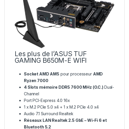
Les plus de l’ASUS TUF
GAMING B650M-E WIFI
Socket AMD AM5
pour processeur
AMD
Ryzen 7000
4 Slots mémoire DDR5 7600 MHz (O.C.)
Dual-
Channel
Port PCI-Express 4.0 16x
1 x M.2 PCIe 5.0 x4 + 1 x M.2 PCIe 4.0 x4
Audio 7.1 Surround Realtek
Réseaux LAN Realtek 2.5 GbE – Wi-Fi 6 et
Bluetooth 5.2