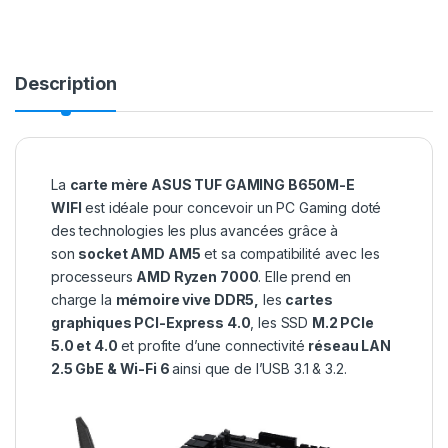
Description
La
carte mère ASUS TUF GAMING B650M-E
WIFI
est idéale pour concevoir un PC Gaming doté
des technologies les plus avancées grâce à
son
socket AMD AM5
et sa compatibilité avec les
processeurs
AMD Ryzen 7000
. Elle prend en
charge la
mémoire vive DDR5,
les
cartes
graphiques PCI-Express 4.0
, les SSD
M.2 PCIe
5.0 et 4.0
et profite d’une connectivité
réseau LAN
2.5 GbE & Wi-Fi 6
ainsi que de l’USB 3.1 & 3.2.