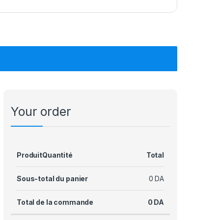
Your order
Produit
Quantité
Total
Sous-total du panier
0
DA
Total de la commande
0
DA