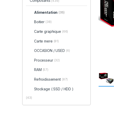
Composants
(439)
Alimentation
(35)
Boitier
(38)
Carte graphique
(66)
Carte mere
(81)
OCCASION / USED
(6)
Processeur
(32)
RAM
(57)
Refroidissement
(87)
Stockage ( SSD / HDD )
(43)