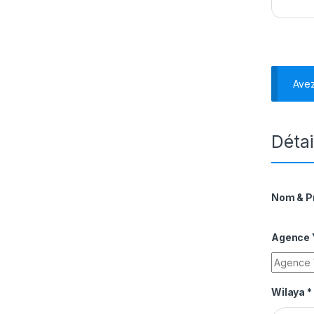
Ave
Détai
Nom & 
Agence Y
Wilaya
*