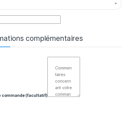
rmations complémentaires
de commande
(facultatif)