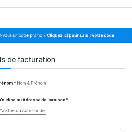
z-vous un code promo ?
Cliquez ici pour saisir votre code
ls de facturation
Prénom
*
alidine ou Adresse de livraison
*