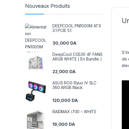
Nouveaux Produits
Un
DEEPCOOL PN1000M ATX
3.1 PCIE 5.1
30,000
DA
S’i
DeepCool CG530 4F FANS
de 
ARGB WHITE ( En Bundle )
éle
22,000
DA
ASUS ROG Ryuo IV SLC
360 ARGB Black
120,000
DA
RAIDMAX i700 – WHITE
19,000
DA