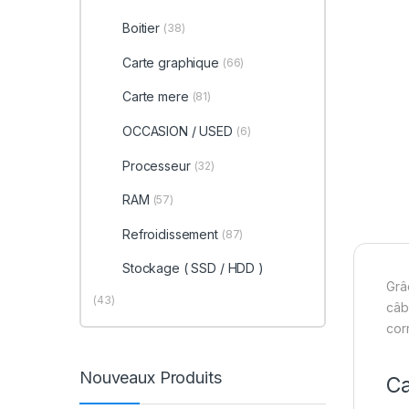
Boitier
(38)
Carte graphique
(66)
Carte mere
(81)
OCCASION / USED
(6)
Processeur
(32)
RAM
(57)
Refroidissement
(87)
Stockage ( SSD / HDD )
Grâ
(43)
câb
cor
Nouveaux Produits
Ca