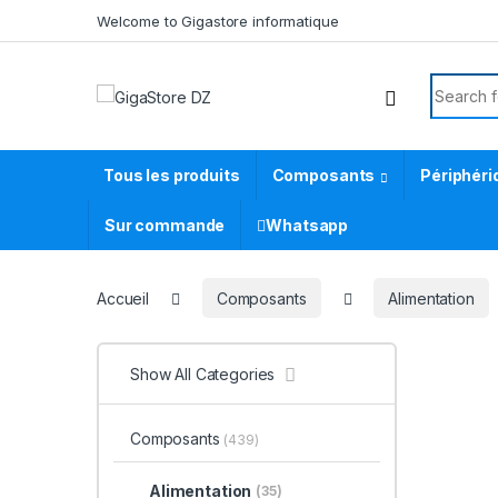
Skip to navigation
Skip to content
Welcome to Gigastore informatique
Search f
Tous les produits
Composants
Périphéri
Sur commande
Whatsapp
Accueil
Composants
Alimentation
Show All Categories
Composants
(439)
Alimentation
(35)