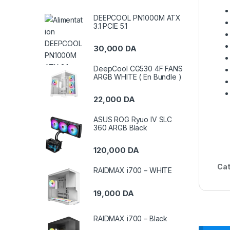
DEEPCOOL PN1000M ATX
3.1 PCIE 5.1
30,000
DA
DeepCool CG530 4F FANS
ARGB WHITE ( En Bundle )
22,000
DA
ASUS ROG Ryuo IV SLC
360 ARGB Black
120,000
DA
Cat
RAIDMAX i700 – WHITE
19,000
DA
RAIDMAX i700 – Black