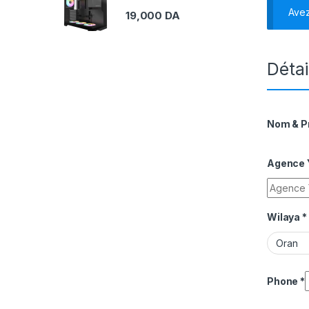
Ave
19,000
DA
Détai
Nom & 
Agence Y
Wilaya
*
Phone
*