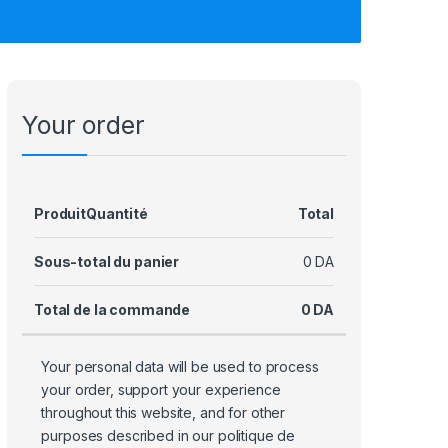
Your order
Produit
Quantité
Total
Sous-total du panier
0
DA
Total de la commande
0
DA
Your personal data will be used to process
your order, support your experience
throughout this website, and for other
purposes described in our
politique de