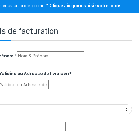
z-vous un code promo ?
Cliquez ici pour saisir votre code
ls de facturation
Prénom
*
alidine ou Adresse de livraison
*