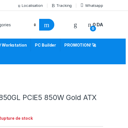
Localisation
Tracking
Whatsapp
0
DA
0
/ Workstation
PC Builder
PROMOTION! 🚀
850GL PCIE5 850W Gold ATX
Rupture de stock