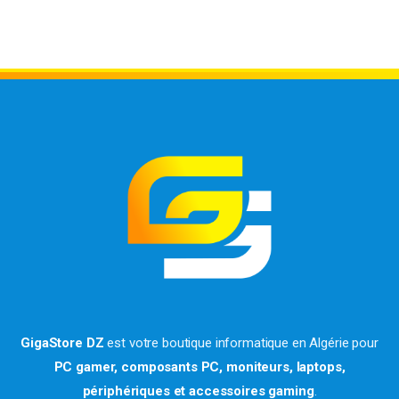
GigaStore DZ
est votre boutique informatique en Algérie pour
PC gamer, composants PC, moniteurs, laptops,
périphériques et accessoires gaming
.