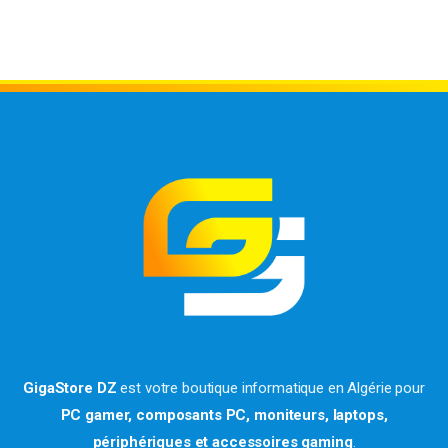
GigaStore DZ
est votre boutique informatique en Algérie pour
PC gamer, composants PC, moniteurs, laptops,
périphériques et accessoires gaming
.