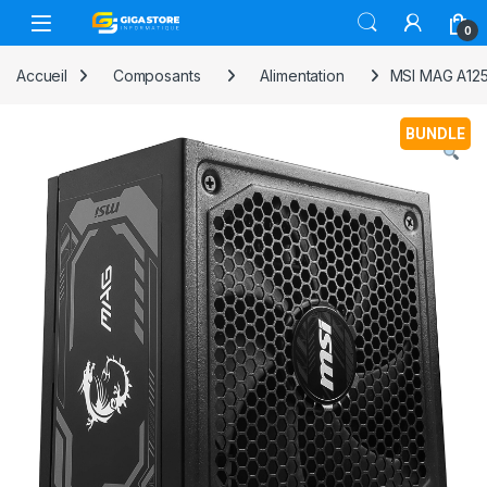
Skip to navigation
Skip to content
0
Accueil
Composants
Alimentation
MSI MAG A125
BUNDLE