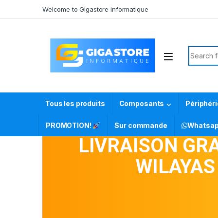
Welcome to Gigastore informatique
Tous les produits
Composants
Périphér
PROMOTION!
Sur commande
Whatsa
LIVRAISON GRA
WILAYA