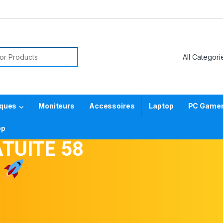
iques
Moniteurs
Accessoires
Laptop
PC Gamer 
pp
TUITE 58
S