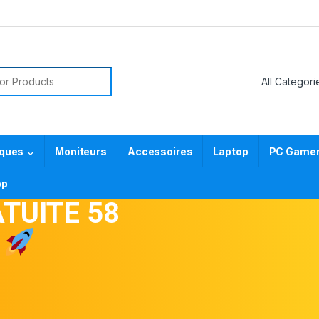
iques
Moniteurs
Accessoires
Laptop
PC Gamer 
pp
TUITE 58
S