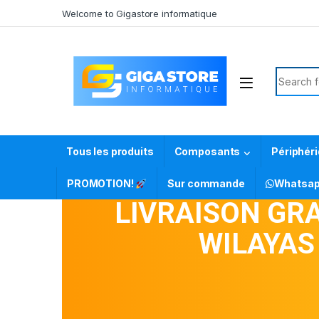
Welcome to Gigastore informatique
Tous les produits
Composants
Périphér
PROMOTION!
Sur commande
Whatsa
LIVRAISON GRA
WILAYA