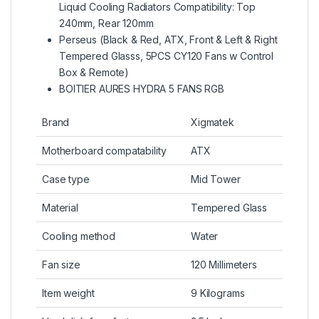
Liquid Cooling Radiators Compatibility: Top
240mm, Rear 120mm
Perseus (Black & Red, ATX, Front & Left & Right
Tempered Glasss, 5PCS CY120 Fans w Control
Box & Remote)
BOITIER AURES HYDRA 5 FANS RGB
Brand
Xigmatek
Motherboard compatability
ATX
Case type
Mid Tower
Material
Tempered Glass
Cooling method
Water
Fan size
120 Millimeters
Item weight
9 Kilograms