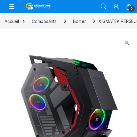
Skip to navigation
Skip to content
0
Accueil
Composants
Boitier
XIGMATEK PERSEUS