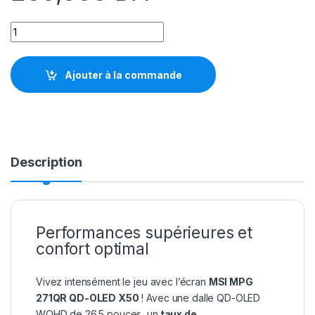
MSI 26.5" QD-OLED - MPG 271QR QD-OLED X50 2K 500 Hz 0.0
Ajouter à la commande
Description
Performances supérieures et
confort optimal
Vivez intensément le jeu avec l’écran
MSI MPG
271QR QD-OLED X50
! Avec une dalle QD-OLED
WQHD de 26.5 pouces, un
taux de