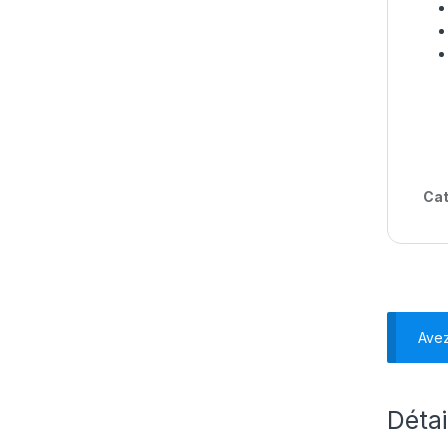
Cat
Ave
Détai