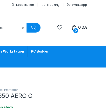
Localisation
Tracking
Whatsapp
0
DA
0
/ Workstation
PC Builder
ts
,
Promotion
B650 AERO G
en stock