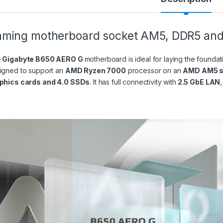
ming motherboard socket AM5, DDR5 and
e
Gigabyte B650 AERO G
motherboard is ideal for laying the foundati
igned to support an
AMD Ryzen 7000
processor on an
AMD AM5 s
phics cards and 4.0 SSDs
. It has full connectivity with
2.5 GbE LAN