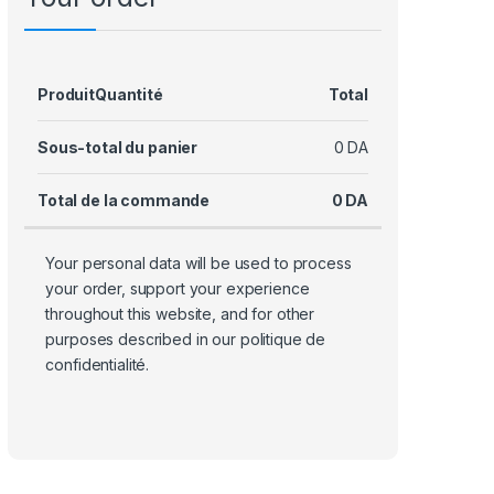
Produit
Quantité
Total
Sous-total du panier
0
DA
Total de la commande
0
DA
Your personal data will be used to process
your order, support your experience
throughout this website, and for other
purposes described in our
politique de
confidentialité
.