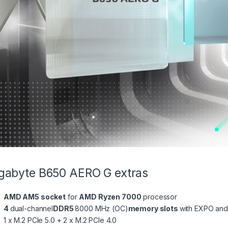
gabyte B650 AERO G extras
AMD AM5 socket
for
AMD Ryzen 7000
processor
4
dual-channel
DDR5
8000 MHz (OC)
memory slots
with EXPO an
1 x M.2 PCIe 5.0 + 2 x M.2 PCIe 4.0