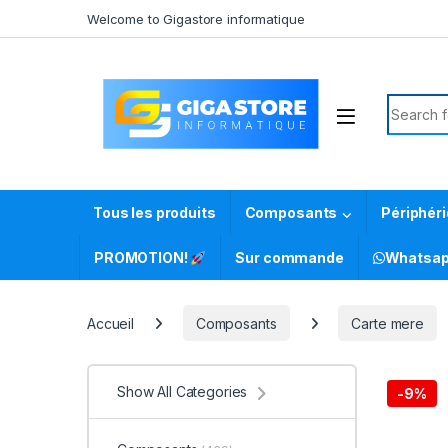
Skip to navigation
Skip to content
Welcome to Gigastore informatique
Search f
Tous les produits
Composants
Périphér
PROMOTION!
Sur commande
Whatsa
Accueil
Composants
Carte mere
Show All Categories
-
9%