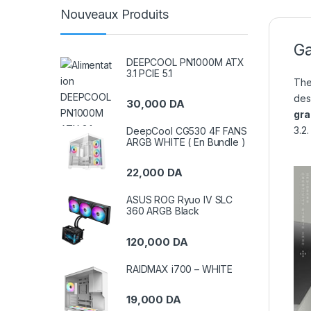
Nouveaux Produits
Ga
DEEPCOOL PN1000M ATX
3.1 PCIE 5.1
Th
des
30,000
DA
gra
3.2.
DeepCool CG530 4F FANS
ARGB WHITE ( En Bundle )
22,000
DA
ASUS ROG Ryuo IV SLC
360 ARGB Black
120,000
DA
RAIDMAX i700 – WHITE
19,000
DA