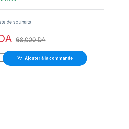
iste de souhaits
DA
68,000
DA
O G quantity
Ajouter à la commande