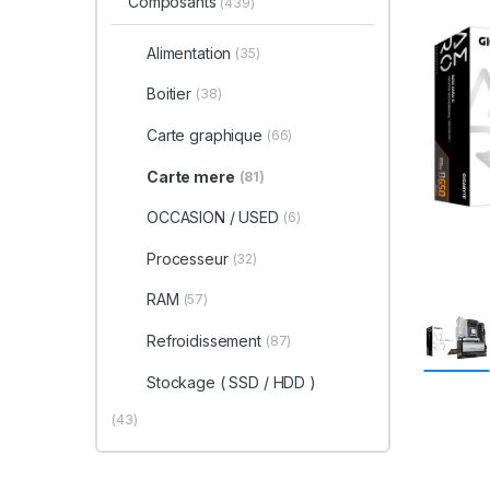
Composants
(439)
Alimentation
(35)
Boitier
(38)
Carte graphique
(66)
Carte mere
(81)
OCCASION / USED
(6)
Processeur
(32)
RAM
(57)
Refroidissement
(87)
Stockage ( SSD / HDD )
(43)