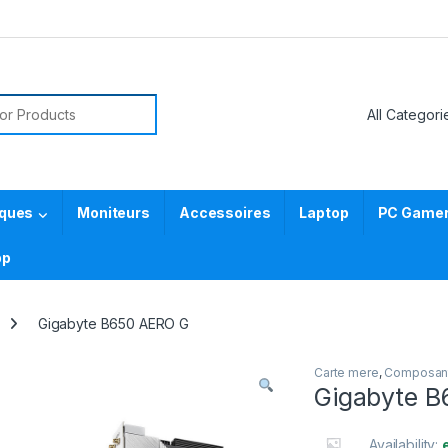
or:
iques
Moniteurs
Accessoires
Laptop
PC Gamer 
pp
Gigabyte B650 AERO G
Carte mere
,
Composan
Gigabyte 
Availability: