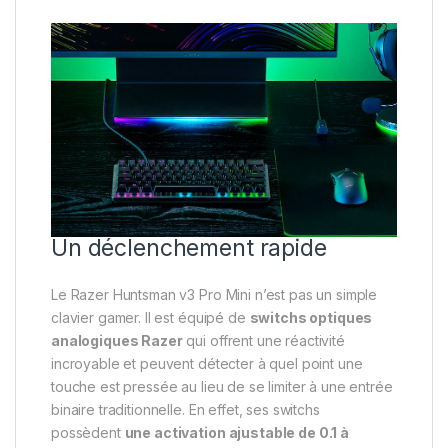
Un déclenchement rapide
Le Razer Huntsman v3 Pro Mini n’est pas un simple
clavier gamer. Il est équipé de
switchs optiques
analogiques Razer
qui offrent une réactivité
incroyable et peuvent détecter à quel point une
touche est pressée au lieu de se limiter à une entrée
binaire traditionnelle. En effet, ses switchs
possèdent
une activation ajustable de 0.1 à