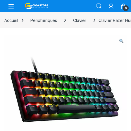
Skip to navigation
Skip to content
0
Accueil
Périphériques
Clavier
Clavier Razer Hu